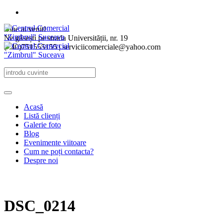
Bine ai venit!
Ne găsești pe strada Universității, nr. 19
(+40)751555155 | serviciicomerciale@yahoo.com
Acasă
Listă clienți
Galerie foto
Blog
Evenimente viitoare
Cum ne poți contacta?
Despre noi
DSC_0214