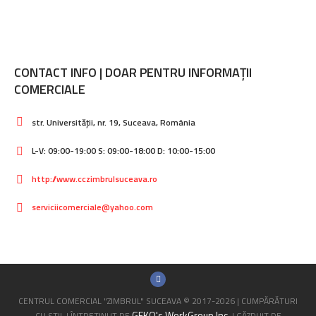
CONTACT INFO | DOAR PENTRU INFORMAȚII
COMERCIALE
str. Universității, nr. 19, Suceava, România
L-V: 09:00-19:00 S: 09:00-18:00 D: 10:00-15:00
http://www.cczimbrulsuceava.ro
serviciicomerciale@yahoo.com
CENTRUL COMERCIAL "ZIMBRUL" SUCEAVA © 2017-2026 | CUMPĂRĂTURI
GEKO's WorkGroup Inc.
CU STIL | ÎNTRETINUT DE
| GĂZDUIT DE